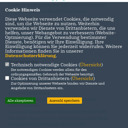
Koalitionsvertrag zwischen CDU und SPD Essen zur
Cookie Hinweis
Zusammenarbeit im Rat der Stadt Essen
Diese Webseite verwendet Cookies, die notwendig
sind, um die Webseite zu nutzen. Weiterhin
CDU-Fraktionen
verwenden wir Dienste von Drittanbietern, die uns
CDU und CSU im Europäischen Parlament
helfen, unser Webangebot zu verbessern (Website-
CDU/CSU Bundestagsfraktion
Optmierung). Für die Verwendung bestimmter
Dienste, benötigen wir Ihre Einwilligung. Ihre
CDU Fraktion NRW
Einwilligung können Sie jederzeit widerrufen. Weitere
CDU Fraktion Essen
Informationen finden Sie in unserer
Datenschutzerklärung
.
Vereinigungen
Technisch notwendige Cookies (
Übersicht
)
Schüler Union Bundesverband
Die notwendigen Cookies werden allein für den
Schüler Union NRW
ordnungsgemäßen Gebrauch der Webseite benötigt.
Cookies von Drittanbietern (
Übersicht
)
Senioren Union Bundesverband
Zur Optimierung unserer Webseite binden wir Dienste und
Senioren Union NRW
Angebote von Drittanbietern ein.
Senioren Union Essen
Christlich Demokratische Arbeitnehmerschaft
Alle akzeptieren
Auswahl speichern
Bundesverband
Christlich Demokratische Arbeitnehmerschaft NRW
Christlich Demokratische Arbeitnehmerschaft Essen
Evangelischer Arbeitskreis der CDU/CSU