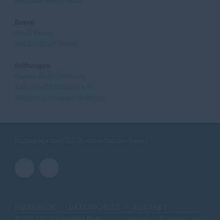
Matthias Hauer MdB
Essen
Stadt Essen
Rat der Stadt Essen
Stiftungen
Hanns Seidel Stiftung
Karl Arnold Stiftung e.V.
Konrad-Adenauer-Stiftung
Homepage des CDU Kreisverbandes Essen
IMPRESSUM
DATENSCHUTZ
KONTAKT
@2026 CDU Kreisverband Essen
Realisation: Sharkness Media