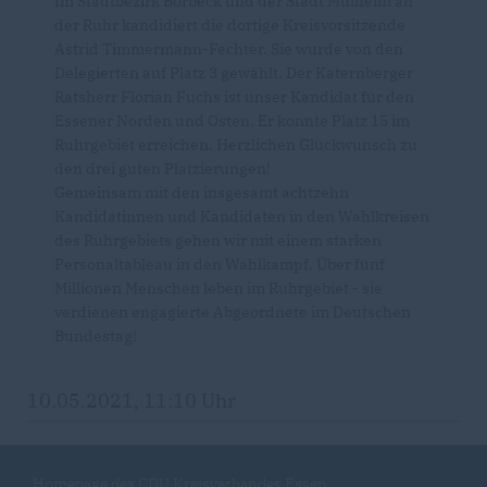
Im Stadtbezirk Borbeck und der Stadt Mülheim an
der Ruhr kandidiert die dortige Kreisvorsitzende
Astrid Timmermann-Fechter. Sie wurde von den
Delegierten auf Platz 3 gewählt. Der Katernberger
Ratsherr Florian Fuchs ist unser Kandidat für den
Essener Norden und Osten. Er konnte Platz 15 im
Ruhrgebiet erreichen. Herzlichen Glückwunsch zu
den drei guten Platzierungen!
Gemeinsam mit den insgesamt achtzehn
Kandidatinnen und Kandidaten in den Wahlkreisen
des Ruhrgebiets gehen wir mit einem starken
Personaltableau in den Wahlkampf. Über fünf
Millionen Menschen leben im Ruhrgebiet - sie
verdienen engagierte Abgeordnete im Deutschen
Bundestag!
10.05.2021, 11:10 Uhr
Homepage des CDU Kreisverbandes Essen