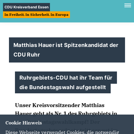
CDU Kreisverband Essen
In Freiheit. In Sicherheit. In Europa
Matthias Hauer ist Spitzenkandidat der
CDU Ruhr
Ruhrgebiets-CDU hat ihr Team für
die Bundestagswahl aufgestellt
Unser Kreisvorsitzender Matthias
Hauer geht als Nr. 1 des Ruhrgebiets in
den Bundestagswahlkampf! Der
Cookie Hinweis
Bundestagsabgeordnete tritt erneut im
Diese Webseite verwendet Cookies, die notwendig