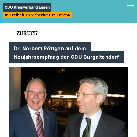
CDU Kreisverband Essen
In Freiheit. In Sicherheit. In Europa
ZURÜCK
Dr. Norbert Röttgen auf dem
Neujahrsempfang der CDU Burgaltendorf