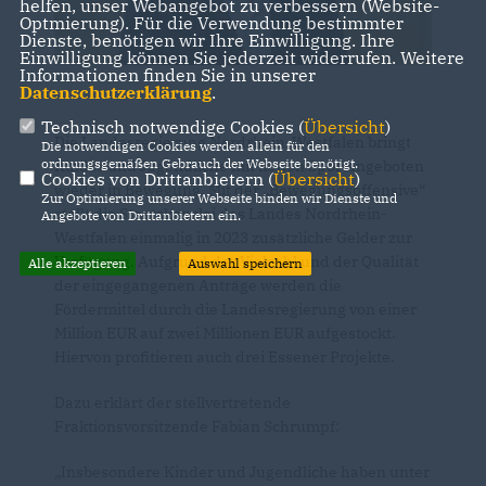
helfen, unser Webangebot zu verbessern (Website-
Optmierung). Für die Verwendung bestimmter
Dienste, benötigen wir Ihre Einwilligung. Ihre
Einwilligung können Sie jederzeit widerrufen. Weitere
Informationen finden Sie in unserer
Datenschutzerklärung
.
Technisch notwendige Cookies (
Übersicht
)
Die Landesregierung Nordrhein-Westfalen bringt
Die notwendigen Cookies werden allein für den
ordnungsgemäßen Gebrauch der Webseite benötigt.
Kinder und Jugendliche mit neuen Sportangeboten
Cookies von Drittanbietern (
Übersicht
)
wieder in Bewegung. Mit der „Bewegungsoffensive“
Zur Optimierung unserer Webseite binden wir Dienste und
stellt die Staatskanzlei des Landes Nordrhein-
Angebote von Drittanbietern ein.
Westfalen einmalig in 2023 zusätzliche Gelder zur
Verfügung. Aufgrund der Vielzahl und der Qualität
Alle akzeptieren
Auswahl speichern
der eingegangenen Anträge werden die
Fördermittel durch die Landesregierung von einer
Million EUR auf zwei Millionen EUR aufgestockt.
Hiervon profitieren auch drei Essener Projekte.
Dazu erklärt der stellvertretende
Fraktionsvorsitzende Fabian Schrumpf:
Insbesondere Kinder und Jugendliche haben unter