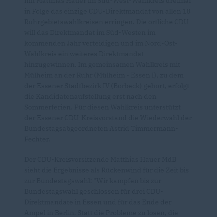
mit Matthias Hauer im Süd-West-Wahlkreis dreimal
in Folge das einzige CDU-Direktmandat von allen 18
Ruhrgebietswahlkreisen erringen. Die örtliche CDU
will das Direktmandat im Süd-Westen im
kommenden Jahr verteidigen und im Nord-Ost-
Wahlkreis ein weiteres Direktmandat
hinzugewinnen. Im gemeinsamen Wahlkreis mit
Mülheim an der Ruhr (Mülheim - Essen I), zu dem
der Essener Stadtbezirk IV (Borbeck) gehört, erfolgt
die Kandidatenaufstellung erst nach den
Sommerferien. Für diesen Wahlkreis unterstützt
der Essener CDU-Kreisvorstand die Wiederwahl der
Bundestagsabgeordneten Astrid Timmermann-
Fechter.
Der CDU-Kreisvorsitzende Matthias Hauer MdB
sieht die Ergebnisse als Rückenwind für die Zeit bis
zur Bundestagswahl: "Wir kämpfen bis zur
Bundestagswahl geschlossen für drei CDU-
Direktmandate in Essen und für das Ende der
Ampel in Berlin. Statt die Probleme zu lösen, die