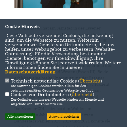
Cookie Hinweis
Die CDU Essen hat am Samstag in der Essener
Philharmonie ihre Kandidaten für die anstehende
Diese Webseite verwendet Cookies, die notwendig
sind, um die Webseite zu nutzen. Weiterhin
Bundestagswahl im kommenden Jahr aufgestellt.
verwenden wir Dienste von Drittanbietern, die uns
Die Christdemokraten setzen dabei auf Kontinuität:
helfen, unser Webangebot zu verbessern (Website-
Ratsherr Florian Fuchs soll den Wahlkreis im
Optmierung). Für die Verwendung bestimmter
Dienste, benötigen wir Ihre Einwilligung. Ihre
Norden und Osten (Essen II) gewinnen und der
Einwilligung können Sie jederzeit widerrufen. Weitere
Bundestagsabgeordnete Matthias Hauer erneut den
Informationen finden Sie in unserer
Datenschutzerklärung
.
Wahlkreis im Süden und Westen (Essen III). Beide
erhielten eine breite Unterstützung der Essener
Technisch notwendige Cookies (
Übersicht
)
Partei-Basis: Matthias Hauer mit knapp 97 Prozent
Die notwendigen Cookies werden allein für den
der Stimmen (94 von 97 Stimmen) und Florian
ordnungsgemäßen Gebrauch der Webseite benötigt.
Cookies von Drittanbietern (
Übersicht
)
Fuchs sogar einstimmig (48 von 48 Stimmen).
Zur Optimierung unserer Webseite binden wir Dienste und
Angebote von Drittanbietern ein.
Die Essener CDU setzt bei den Wahlen im
kommenden Jahr auf Sieg: Bei den letzten
Alle akzeptieren
Auswahl speichern
Bundestagswahlen 2013, 2017 und 2021 konnte sie