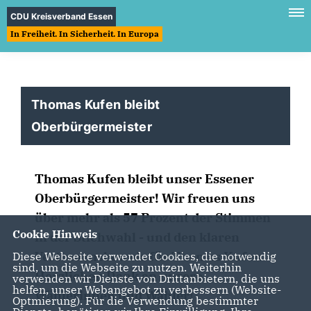
CDU Kreisverband Essen
In Freiheit. In Sicherheit. In Europa
Thomas Kufen bleibt
Oberbürgermeister
Thomas Kufen bleibt unser Essener
Oberbürgermeister! Wir freuen uns
über mehr als 57 Prozent der Stimmen
Cookie Hinweis
in der Stichwahl - und den klaren
Vertrauensbeweis für Thomas Kufen.
Diese Webseite verwendet Cookies, die notwendig
sind, um die Webseite zu nutzen. Weiterhin
Herzlichen Dank an unsere
verwenden wir Dienste von Drittanbietern, die uns
helfen, unser Webangebot zu verbessern (Website-
Wählerinnen und Wähler!
Optmierung). Für die Verwendung bestimmter